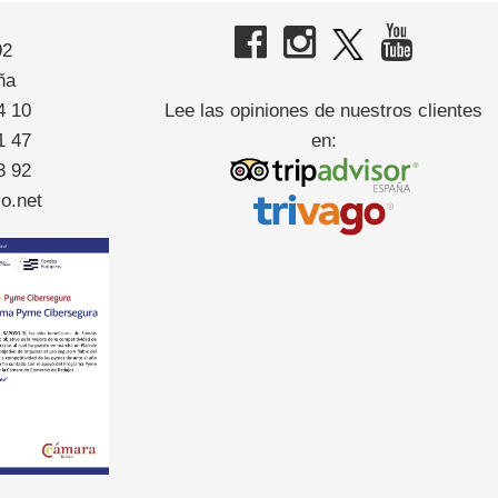
92
ña
Lee las opiniones de nuestros clientes
4 10
en:
1 47
3 92
o.net