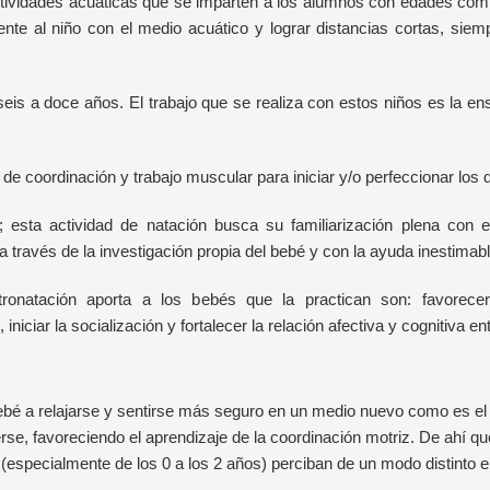
tividades acuáticas que se imparten a los alumnos con edades comp
mente al niño con el medio acuático y lograr distancias cortas, sie
eis a doce años. El trabajo que se realiza con estos niños es la en
de coordinación y trabajo muscular para iniciar y/o perfeccionar los d
 esta actividad de natación busca su familiarización plena con 
 través de la investigación propia del bebé y con la ayuda inestimab
natación aporta a los bebés que la practican son: favorecer e
 iniciar la socialización y fortalecer la relación afectiva y cognitiva en
ebé a relajarse y sentirse más seguro en un medio nuevo como es el ag
erse, favoreciendo el aprendizaje de la coordinación motriz. De ahí q
(especialmente de los 0 a los 2 años) perciban de un modo distinto e