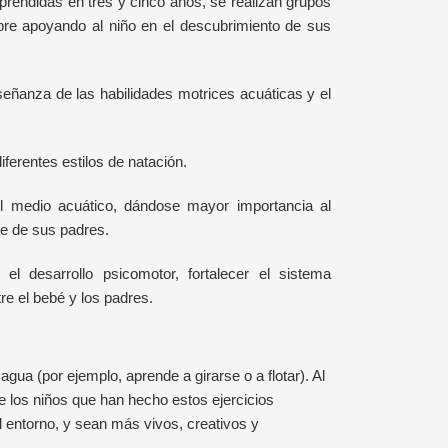
rendidas en tres y cinco años, se realizan grupos
mpre apoyando al niño en el descubrimiento de sus
señanza de las habilidades motrices acuáticas y el
iferentes estilos de natación.
el medio acuático, dándose mayor importancia al
le de sus padres.
l desarrollo psicomotor, fortalecer el sistema
tre el bebé y los padres.
ua (por ejemplo, aprende a girarse o a flotar). Al
ue los niños que han hecho estos ejercicios
l entorno, y sean más vivos, creativos y